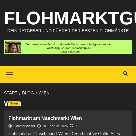
Zum
FLOHMARKTG
Inhalt
springen
DEIN RATGEBER UND FÜHRER DER BESTEN FLOHMÄRKTE
Primary
Menu
START
BLOG
WIEN
Wien
Wien
Flohmarkt am Naschmarkt Wien
Flohmarktleiter
10. Februar 2026
0
Flohmarkt am Naschmarkt Wien: Der ultimative Guide Alles