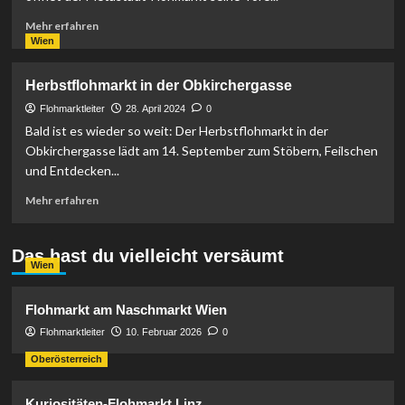
Mehr
Mehr erfahren
Informationen
Wien
über
MetaStadt
Herbstflohmarkt in der Obkirchergasse
Hallenflohmarkt
Flohmarktleiter
28. April 2024
0
Bald ist es wieder so weit: Der Herbstflohmarkt in der
Obkirchergasse lädt am 14. September zum Stöbern, Feilschen
und Entdecken...
Mehr
Mehr erfahren
Informationen
über
Herbstflohmarkt
Das hast du vielleicht versäumt
Wien
in
der
Obkirchergasse
Flohmarkt am Naschmarkt Wien
Flohmarktleiter
10. Februar 2026
0
Oberösterreich
Kuriositäten-Flohmarkt Linz