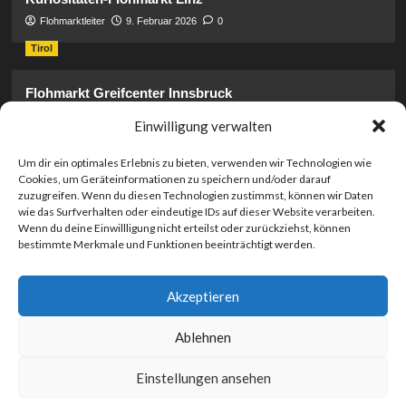
Flohmarktleiter
9. Februar 2026
0
Tirol
Flohmarkt Greifcenter Innsbruck
Flohmarktleiter
17. Januar 2026
0
Einwilligung verwalten
Steiermark
Um dir ein optimales Erlebnis zu bieten, verwenden wir Technologien wie
Cookies, um Geräteinformationen zu speichern und/oder darauf
Flohmarkt Krieglach: Adresse & Spenden-Infos
zuzugreifen. Wenn du diesen Technologien zustimmst, können wir Daten
Flohmarktleiter
17. Januar 2026
0
wie das Surfverhalten oder eindeutige IDs auf dieser Website verarbeiten.
Wenn du deine Einwillligung nicht erteilst oder zurückziehst, können
Burgenland
bestimmte Merkmale und Funktionen beeinträchtigt werden.
Flohmarkt Kemeten: Der ultimative Guide
Akzeptieren
Flohmarktleiter
16. Januar 2026
0
Ablehnen
Einstellungen ansehen
Urheberrecht © Alle Rechte vorbehalten.
|
CoverNews
von