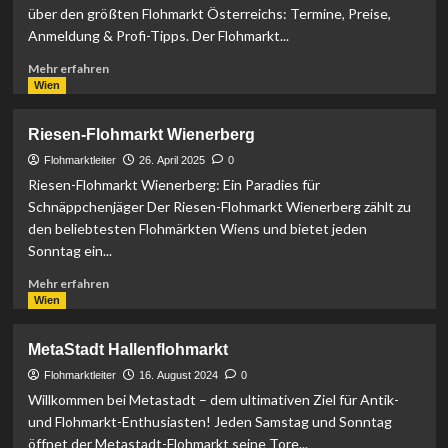
über den größten Flohmarkt Österreichs: Termine, Preise,
Anmeldung & Profi-Tipps. Der Flohmarkt...
Mehr
Mehr erfahren
Informationen
Wien
über
Flohmarkt
Riesen-Flohmarkt Wienerberg
am
Naschmarkt
Flohmarktleiter
26. April 2025
0
Wien
Riesen-Flohmarkt Wienerberg: Ein Paradies für
Schnäppchenjäger Der Riesen-Flohmarkt Wienerberg zählt zu
den beliebtesten Flohmärkten Wiens und bietet jeden
Sonntag ein...
Mehr
Mehr erfahren
Informationen
Wien
über
Riesen-
MetaStadt Hallenflohmarkt
Flohmarkt
Wienerberg
Flohmarktleiter
16. August 2024
0
Willkommen bei Metastadt – dem ultimativen Ziel für Antik-
und Flohmarkt-Enthusiasten! Jeden Samstag und Sonntag
öffnet der Metastadt-Flohmarkt seine Tore...