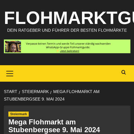
Zum
FLOHMARKTG
Inhalt
springen
DEIN RATGEBER UND FÜHRER DER BESTEN FLOHMÄRKTE
Primary
Menu
START
STEIERMARK
MEGA FLOHMARKT AM
STUBENBERGSEE 9. MAI 2024
Steiermark
Mega Flohmarkt am
Stubenbergsee 9. Mai 2024