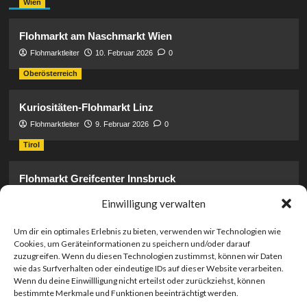
Wien
Flohmarkt am Naschmarkt Wien
Flohmarktleiter
10. Februar 2026
0
Oberösterreich
Kuriositäten-Flohmarkt Linz
Flohmarktleiter
9. Februar 2026
0
Tirol
Flohmarkt Greifcenter Innsbruck
Flohmarktleiter
17. Januar 2026
0
Einwilligung verwalten
Steiermark
Um dir ein optimales Erlebnis zu bieten, verwenden wir Technologien wie
Cookies, um Geräteinformationen zu speichern und/oder darauf
Flohmarkt Krieglach: Adresse & Spenden-Infos
zuzugreifen. Wenn du diesen Technologien zustimmst, können wir Daten
Flohmarktleiter
17. Januar 2026
0
wie das Surfverhalten oder eindeutige IDs auf dieser Website verarbeiten.
Wenn du deine Einwillligung nicht erteilst oder zurückziehst, können
Burgenland
bestimmte Merkmale und Funktionen beeinträchtigt werden.