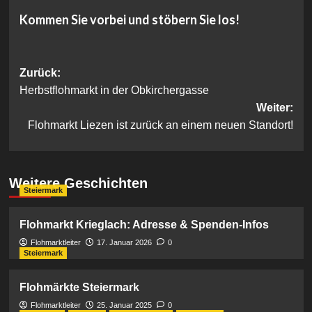
Kommen Sie vorbei und stöbern Sie los!
Beitragsnavigation
Zurück:
Herbstflohmarkt in der Obkirchergasse
Weiter:
Flohmarkt Liezen ist zurück an einem neuen Standort!
Weitere Geschichten
Steiermark
Flohmarkt Krieglach: Adresse & Spenden-Infos
Flohmarktleiter
17. Januar 2026
0
Steiermark
Flohmärkte Steiermark
Flohmarktleiter
25. Januar 2025
0